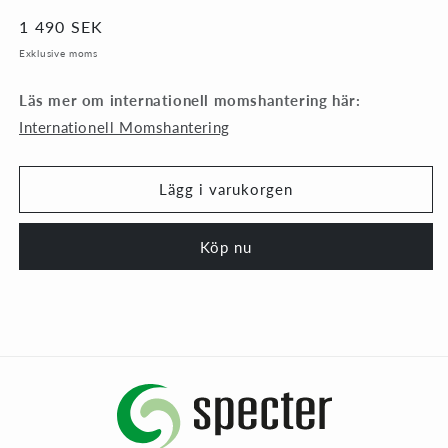
Ordinarie
1 490 SEK
pris
Exklusive moms
Läs mer om internationell momshantering här:
Internationell Momshantering
Lägg i varukorgen
Köp nu