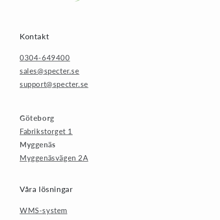
Kontakt
0304-649400
sales@specter.se
support@specter.se
Göteborg
Fabrikstorget 1
Myggenäs
Myggenäsvägen 2A
Våra lösningar
WMS-system